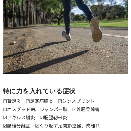
特に力を入れている症状
☑︎鵞足炎 ☑︎足底筋膜炎 ☑︎シンスプリント
☑︎オスグッド病、ジャンパー膝 ☑︎外脛骨障害
☑︎アキレス腱炎 ☑︎腸脛靭帯炎
☑︎腰椎分離症 ☑︎くり返す足関節捻挫、肉離れ